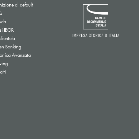
izione di default
tà
web
Apre una nuova finestra
si IBOR
clientela
Apre una nuova finestra
en Banking
tronica Avanzata
wing
Apre una nuova finestra
lti
onica)
ettronica)