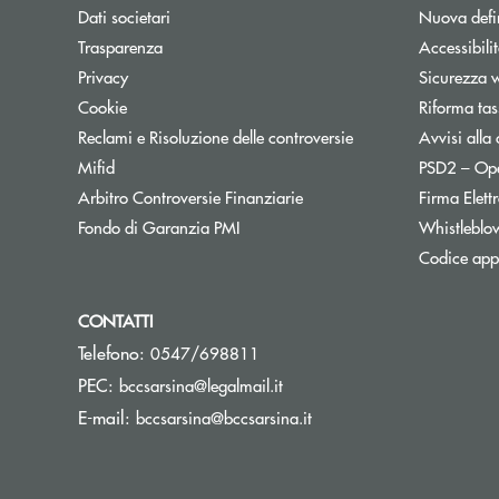
Dati societari
Nuova defin
Trasparenza
Accessibili
Privacy
Sicurezza 
Cookie
Riforma tas
Reclami e Risoluzione delle controversie
Avvisi alla 
Mifid
PSD2 – Op
Apre una nuova finestra
Arbitro Controversie Finanziarie
Firma Elet
Apre una nuova finestra
Fondo di Garanzia PMI
Whistleblo
Codice appa
CONTATTI
Telefono:
0547/698811
(si apre l’app di posta elettr
PEC:
bccsarsina@legalmail.it
(si apre l’app di posta el
E-mail:
bccsarsina@bccsarsina.it