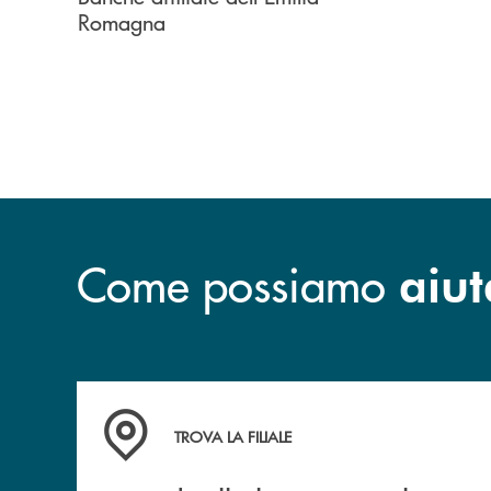
Romagna
Come possiamo
aiut
Accedi all'elenco completo delle filiali di Bcc S
TROVA LA FILIALE