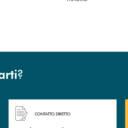
?
arti
arsina.
Hai bisogno di assistenza immediata ? Contattaci !
CONTATTO DIRETTO