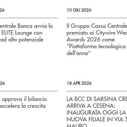
026
10 GIU 2026
ntrale Banca avvia la
Il Gruppo Cassa Central
 ELITE Lounge con
premiato ai Citywire Wea
ad alto potenziale
Awards 2026 come
“Piattaforma tecnologica
dell’anno”
026
18 APR 2026
 approva il bilancio
LA BCC DI SARSINA CR
ccelera la crescita
ARRIVA A CESENA:
INAUGURATA OGGI LA
NUOVA FILIALE IN VIA
MAURO