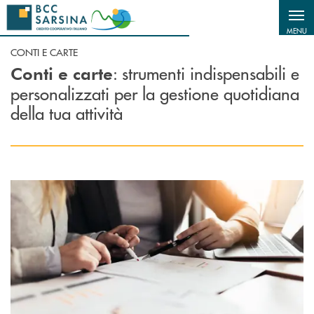
Salta al contenuto principale
MENU
CONTI E CARTE
: strumenti indispensabili e
Conti e carte
personalizzati per la gestione quotidiana
della tua attività
Scopri di più Conti correnti