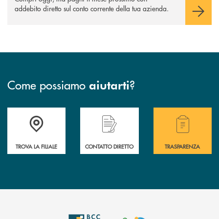
addebito diretto sul conto corrente della tua azienda.
Come possiamo
?
aiutarti
Accedi all'elenco completo delle filiali di Bcc Sarsina.
Hai bisogno di assistenza immediata ? Contatt
Hai bisogno di alcuni
TROVA LA FILIALE
CONTATTO DIRETTO
TRASPARENZA