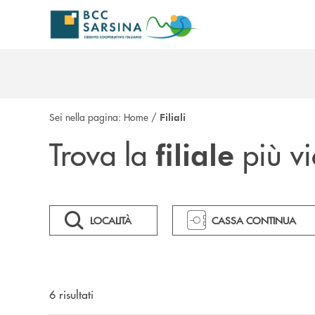
Salta al contenuto principale
Sei nella pagina:
Home
/
Filiali
Trova la
più vi
filiale
LOCALITÀ
CASSA CONTINUA
6
risultati