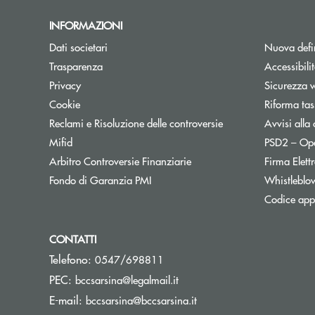
INFORMAZIONI
Dati societari
Nuova defin
Trasparenza
Accessibili
Privacy
Sicurezza 
Cookie
Riforma tas
Reclami e Risoluzione delle controversie
Avvisi alla 
Mifid
PSD2 – Op
Apre una nuova finestra
Arbitro Controversie Finanziarie
Firma Elet
Apre una nuova finestra
Fondo di Garanzia PMI
Whistleblo
Codice appa
CONTATTI
Telefono:
0547/698811
(si apre l’app di posta elettr
PEC:
bccsarsina@legalmail.it
(si apre l’app di posta el
E-mail:
bccsarsina@bccsarsina.it