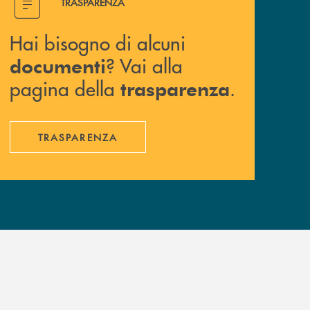
TRASPARENZA
Hai bisogno di alcuni
? Vai alla
documenti
pagina della
.
trasparenza
TRASPARENZA