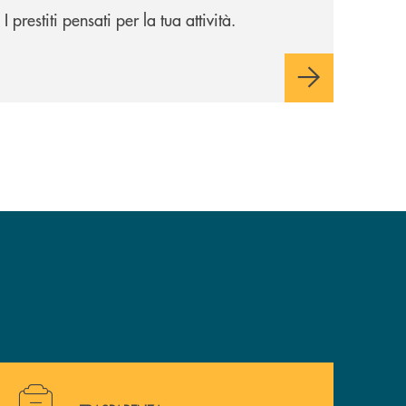
I prestiti pensati per la tua attività.
Hai bisogno di alcuni documenti ? Vai alla pagina della 