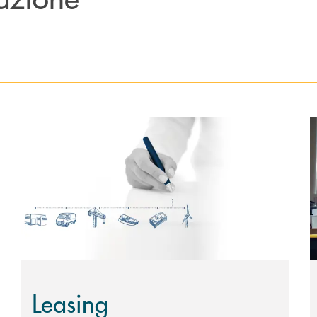
Scopri di più Leasing
S
Leasing