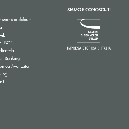
SIAMO RICONOSCIUTI
izione di default
tà
web
Apre una nuova finestra
si IBOR
clientela
Apre una nuova finestra
en Banking
tronica Avanzata
wing
Apre una nuova finestra
lti
onica)
ettronica)