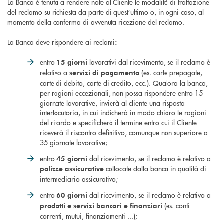
La Banca è tenuta a rendere note al Cliente le modalità di trattazione
del reclamo su richiesta da parte di quest’ultimo o, in ogni caso, al
momento della conferma di avvenuta ricezione del reclamo.
La Banca deve rispondere ai reclami
:
entro
lavorativi dal ricevimento, se il reclamo è
15 giorni
relativo a
(es. carte prepagate,
servizi di pagamento
carte di debito, carte di credito, ecc.). Qualora la banca,
per ragioni eccezionali, non possa rispondere entro 15
giornate lavorative, invierà al cliente una risposta
interlocutoria, in cui indicherà in modo chiaro le ragioni
del ritardo e specificherà il termine entro cui il Cliente
riceverà il riscontro definitivo, comunque non superiore a
35 giornate lavorative;
entro
dal ricevimento, se il reclamo è relativo a
45 giorni
collocate dalla banca in qualità di
polizze assicurative
intermediario assicurativo;
entro
dal ricevimento, se il reclamo è relativo a
60 giorni
(es. conti
prodotti e servizi bancari e finanziari
correnti, mutui, finanziamenti ...);