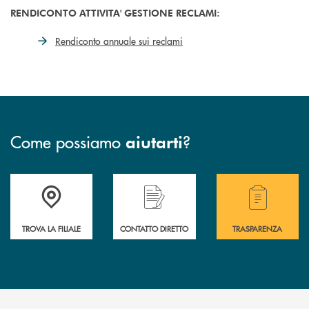
RENDICONTO ATTIVITA' GESTIONE RECLAMI:
Rendiconto annuale sui reclami
Come possiamo
?
aiutarti
Accedi all'elenco completo delle filiali di Bcc Sarsina.
Hai bisogno di assistenza immediata ? Contatt
Hai bisogno di alcuni
TROVA LA FILIALE
CONTATTO DIRETTO
TRASPARENZA