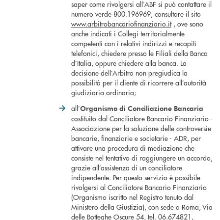
saper come rivolgersi all’ABF si può contattare il
numero verde 800.196969, consultare il sito
www.arbitrobancariofinanziario.it
, ove sono
anche indicati i Collegi territorialmente
competenti con i relativi indirizzi e recapiti
telefonici, chiedere presso le Filiali della Banca
d’Italia, oppure chiedere alla banca. La
decisione dell’Arbitro non pregiudica la
possibilità per il cliente di ricorrere all’autorità
giudiziaria ordinaria;
all’
Organismo di Conciliazione Bancaria
costituito dal Conciliatore Bancario Finanziario -
Associazione per la soluzione delle controversie
bancarie, finanziarie e societarie - ADR, per
attivare una procedura di mediazione che
consiste nel tentativo di raggiungere un accordo,
grazie all’assistenza di un conciliatore
indipendente. Per questo servizio è possibile
rivolgersi al Conciliatore Bancario Finanziario
(Organismo iscritto nel Registro tenuto dal
Ministero della Giustizia), con sede a Roma, Via
delle Botteghe Oscure 54, tel. 06.674821,