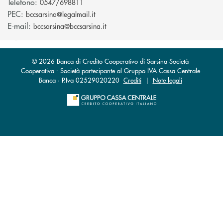
Telefono:
0547/698811
(si apre l’app di posta elettronica)
PEC:
bccsarsina@legalmail.it
(si apre l’app di posta elettronica)
E-mail:
bccsarsina@bccsarsina.it
© 2026 Banca di Credito Cooperativo di Sarsina Società
Cooperativa - Società partecipante al Gruppo IVA Cassa Centrale
Banca · P.Iva 02529020220
Crediti
|
Note legali