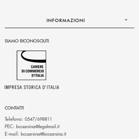
INFORMAZIONI
SIAMO RICONOSCIUTI
CONTATTI
Telefono:
0547/698811
(si apre l’app di posta elettronica)
PEC:
bccsarsina@legalmail.it
(si apre l’app di posta elettronica)
E-mail:
bccsarsina@bccsarsina.it