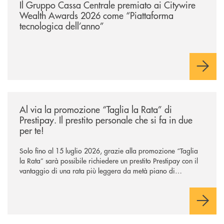
Il Gruppo Cassa Centrale premiato ai Citywire
Wealth Awards 2026 come “Piattaforma
tecnologica dell’anno”
/news/al-via-la-promozione-taglia-la-rata-di-prestipay-il-prestito-perso
Al via la promozione “Taglia la Rata” di
Prestipay. Il prestito personale che si fa in due
per te!
Solo fino al 15 luglio 2026, grazie alla promozione “Taglia
la Rata” sarà possibile richiedere un prestito Prestipay con il
vantaggio di una rata più leggera da metà piano di
rimborso.