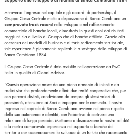
Supporto allo sviluppo e al rilancio di Banca Cambiano 1884
Attraverso l’ingresso nel capitale e gli accordi di partnership, il
Gruppo Cassa Centrale mette a disposizione di Banca Cambiano un
nello sviluppo e nel rafforzamento
comprovato track record
commerciale di banche locali, dimostrato in questi anni dai risultati
raggiunti sia a livello di Gruppo che di banche affiliate. Grazie alla
coerenza dei modelli di business e al forte radicamento territoriale,
tale esperienza è pienamente replicabile a sostegno dello sviluppo di
Banca Cambiano 1884.
Il Gruppo Cassa Centrale è stato assistito nell’operazione da PwC
Italia in qualità di Global Advisor.
“Questa operazione nasce da una piena armonia di intenti e da
radici storiche profondamente affini: due realtà cooperative che, pur
con percorsi distinti, condividono da sempre gli stessi valori di
prossimità, attenzione ai Soci e impegno per le comunità. Il nostro
ingresso nel capitale di Banca Cambiano avviene nel pieno rispetto
della sua autonomia e identità, con l'obiettivo di costruire una
relazione di lungo periodo. Mettiamo a disposizione la nostra solidità
e la nostra comprovata esperienza nel supporto a banche del
territorio per accompagnare lo sviluppo di un Istituto che rappresenta