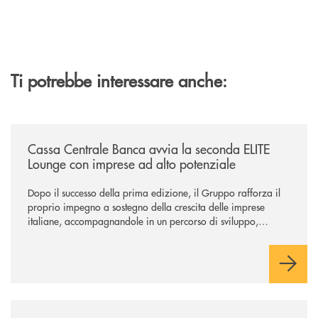
Ti potrebbe interessare anche:
/news/cassa-centrale-banca-avvia-la-seconda-elite-lounge-con-imprese-
Cassa Centrale Banca avvia la seconda ELITE
Lounge con imprese ad alto potenziale
Dopo il successo della prima edizione, il Gruppo rafforza il
proprio impegno a sostegno della crescita delle imprese
italiane, accompagnandole in un percorso di sviluppo,
innovazione e accesso ai mercati dei capitali.
/news/il-gruppo-cassa-centrale-premiato-ai-citywire-wealth-awards-20