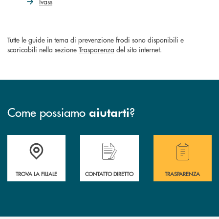
Ivass
Tutte le guide in tema di prevenzione frodi sono disponibili e
scaricabili nella sezione
Trasparenza
del sito internet.
Come possiamo
?
aiutarti
Accedi all'elenco completo delle filiali di Bcc Sarsina.
Hai bisogno di assistenza immediata ? Contatt
Hai bisogno di alcuni
TROVA LA FILIALE
CONTATTO DIRETTO
TRASPARENZA