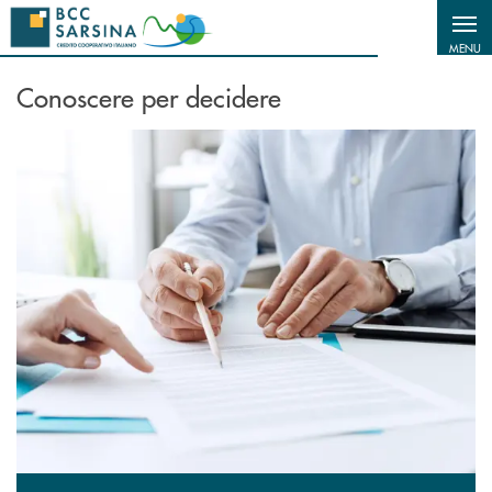
Salta al contenuto principale
MENU
Conoscere per decidere