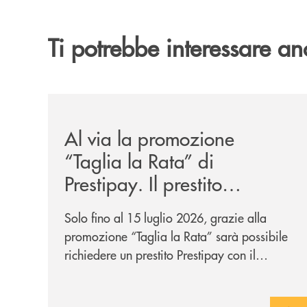
Ti potrebbe interessare an
/news/al-via-la-promozione-taglia-la-rata-di-prest
Al via la promozione
“Taglia la Rata” di
Prestipay. Il prestito
personale che si fa in due
Solo fino al 15 luglio 2026, grazie alla
per te!
promozione “Taglia la Rata” sarà possibile
richiedere un prestito Prestipay con il
vantaggio di una rata più leggera da metà
piano di rimborso.