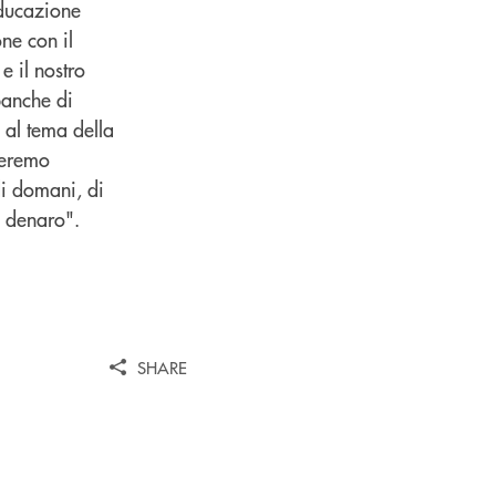
educazione
ne con il
e il nostro
banche di
 al tema della
neremo
di domani, di
l denaro".
SHARE