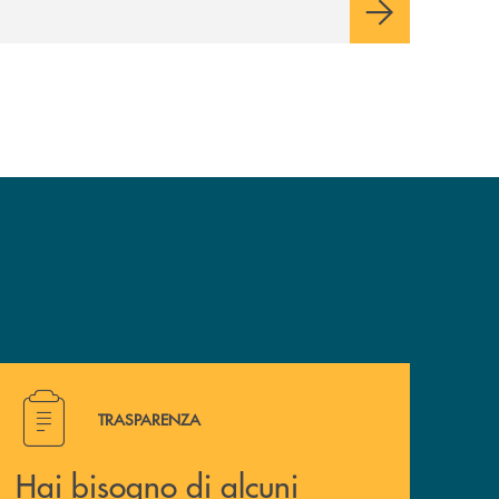
Hai bisogno di alcuni documenti ? Vai alla pagina della 
TRASPARENZA
Hai bisogno di alcuni