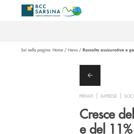
Salta al contenuto principale
Sei nella pagina:
Home
/
News
/
Raccolta assicurativa e g
PRIVATI
IMPRESE
SOC
Cresce del
e del 11% 