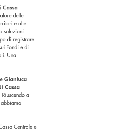
di Cassa
alore delle
ritori e alle
o soluzioni
po di registrare
sui Fondi e di
ali. Una
ue
Gianluca
di Cassa
. Riuscendo a
he abbiamo
 Cassa Centrale e