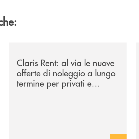
che:
ipay-il-prestito-personale-che-si-fa-in-due-per-te/
/news/claris-rent-al-via-le-nuove-offerte-di-noleggio-
/
Claris Rent: al via le nuove
offerte di noleggio a lungo
termine per privati e
aziende