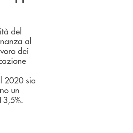
ità del
inanza al
lavoro dei
ucazione
,
el 2020 sia
ano un
+13,5%.