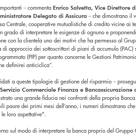
 importanti – commenta
Enrico Salvetta, Vice Direttore 
– che dimostrano il v
inistratore Delegato di Assicura
Centrale, cooperative mutualistiche di credito vicine ai ter
in grado di interpretare le esigenze di ognuno e proponend
ione con la clientela uno dei motivi che ha permesso al Grup
 di approccio dei sottoscrittori di piani di accumulo (PAC) 
rogrammato (PIP) per quanto concerne le Gestioni Patrimoni
 definirei anticiclica”.
affidati a queste tipologie di gestione del risparmio – proseg
e Servizio Commerciale Finanza e Bancassicurazione 
trato una grande fiducia nei confronti della propria Banca
ili paure dei primi mesi dell’anno, i numeri dimostrano c
e loro aspettative".
 perno sul modo di interpretare la banca proprio del Gruppo