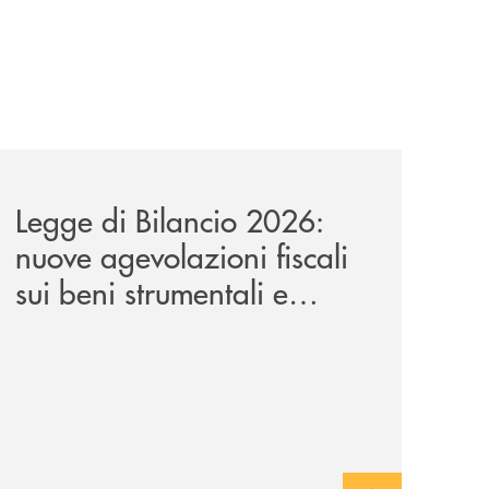
a-lungo-termine-per-privati-e-aziende/
news/legge-di-bilancio-2026-nuove-agevolazioni-fiscali-sui
Legge di Bilancio 2026:
nuove agevolazioni fiscali
sui beni strumentali e
applicabilità nel leasing