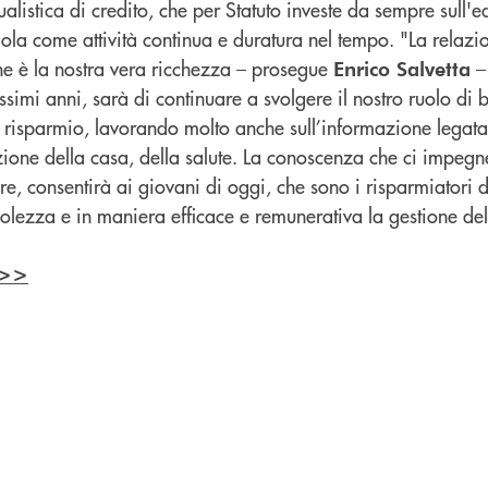
listica di credito, che per Statuto investe da sempre sull'
dola come attività continua e duratura nel tempo. "La relazio
one è la nostra vera ricchezza – prosegue
– 
Enrico Salvetta
imi anni, sarà di continuare a svolgere il nostro ruolo di 
l risparmio, lavorando molto anche sull’informazione legata
zione della casa, della salute. La conoscenza che ci impeg
e, consentirà ai giovani di oggi, che sono i risparmiatori 
olezza e in maniera efficace e remunerativa la gestione de
 >>