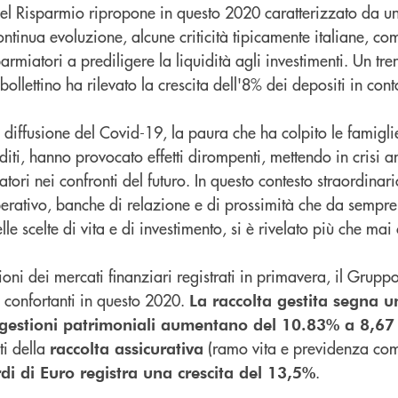
l Risparmio ripropone in questo 2020 caratterizzato da u
ntinua evoluzione, alcune criticità tipicamente italiane, co
rmiatori a prediligere la liquidità agli investimenti. Un tren
 bollettino ha rilevato la crescita dell'8% dei depositi in cont
a diffusione del Covid-19, la paura che ha colpito le famiglie
edditi, hanno provocato effetti dirompenti, mettendo in crisi a
ori nei confronti del futuro. In questo contesto straordinario
erativo, banche di relazione e di prossimità che da sem
lle scelte di vita e di investimento, si è rivelato più che mai 
zioni dei mercati finanziari registrati in primavera, il Grup
ro confortanti in questo 2020.
La raccolta gestita segna
e gestioni patrimoniali aumentano del 10.83% a 8,67 
ti della
(ramo vita e previdenza co
raccolta assicurativa
.
di di Euro registra una crescita del 13,5%