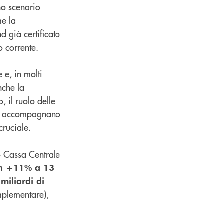
no scenario
me la
d già certificato
o corrente.
 e, in molti
nche la
, il ruolo delle
pre accompagnano
cruciale.
po Cassa Centrale
 un +11% a 13
miliardi di
mplementare),