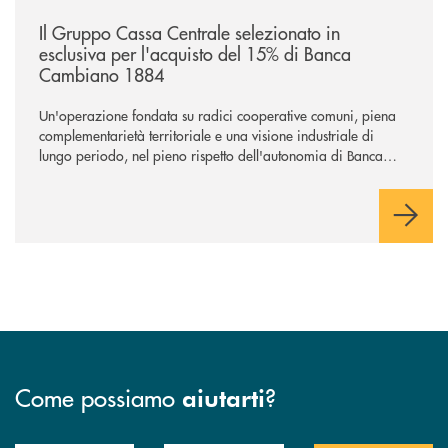
/news/il-gruppo-cassa-centrale-selezionato-in-esclusiva-per-lacquisto
Il Gruppo Cassa Centrale selezionato in
esclusiva per l'acquisto del 15% di Banca
Cambiano 1884
Un'operazione fondata su radici cooperative comuni, piena
complementarietà territoriale e una visione industriale di
lungo periodo, nel pieno rispetto dell'autonomia di Banca
Cambiano. Nei prossimi giorni verrà avviato il periodo di
negoziazione esclusiva per la finalizzazione dell’operazione.
Come possiamo
?
aiutarti