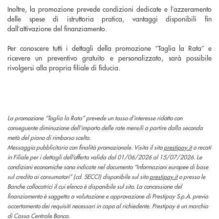
Inoltre, la promozione prevede condizioni dedicate e l’azzeramento
delle spese di istruttoria pratica, vantaggi disponibili fin
dall’attivazione del finanziamento.
Per conoscere tutti i dettagli della promozione “Taglia la Rata” e
ricevere un preventivo gratuito e personalizzato, sarà possibile
rivolgersi alla propria filiale di fiducia.
La promozione “Taglia la Rata” prevede un tasso d’interesse ridotto con
conseguente diminuzione dell’importo delle rate mensili a partire dalla seconda
metà del piano di rimborso scelto.
Messaggio pubblicitario con finalità promozionale. Visita il sito
prestipay.it
o recati
in Filiale per i dettagli dell’offerta valida dal 01/06/2026 al 15/07/2026. Le
condizioni economiche sono indicate nel documento “Informazioni europee di base
sul credito ai consumatori” (cd. SECCI) disponibile sul sito
prestipay.it
o presso le
Banche collocatrici il cui elenco è disponibile sul sito. La concessione del
finanziamento è soggetta a valutazione e approvazione di Prestipay S.p.A. previo
accertamento dei requisiti necessari in capo al richiedente. Prestipay è un marchio
di Cassa Centrale Banca.