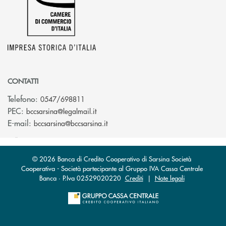
CONTATTI
Telefono:
0547/698811
(si apre l’app di posta elettronica)
PEC:
bccsarsina@legalmail.it
(si apre l’app di posta elettronica)
E-mail:
bccsarsina@bccsarsina.it
© 2026 Banca di Credito Cooperativo di Sarsina Società
Cooperativa - Società partecipante al Gruppo IVA Cassa Centrale
Banca · P.Iva 02529020220
Crediti
|
Note legali