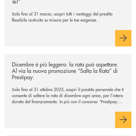
Te!”
Solo fino al 31 marzo, scopri tutti i vantaggi del prestito
flessibile costruito su misura per le tue esigenze.
/news/salta-la-rata-di-prestipay-solo-fino-al-31-ottobre-2025/
Dicembre è più leggero: la rata può aspettare.
Al via la nuova promozione “Salta la Rata” di
Prestipay.
Solo fino al 31 ottobre 2025, scopri il prestito personale che ti
consente di saltare la rata di dicembre ogni anno, per l’intera
durata del finanziamento. In più con il concorso “Prestipay: la
scelta che ti premia”, ottieni un prestito Prestipay e puoi
vincere uno dei 400 Buoni Regalo Amazon.it* da 50€ in
palio.