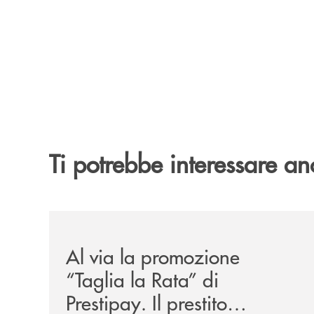
Ti potrebbe interessare an
/news/al-via-la-promozione-taglia-la-rata-di-prest
Al via la promozione
“Taglia la Rata” di
Prestipay. Il prestito