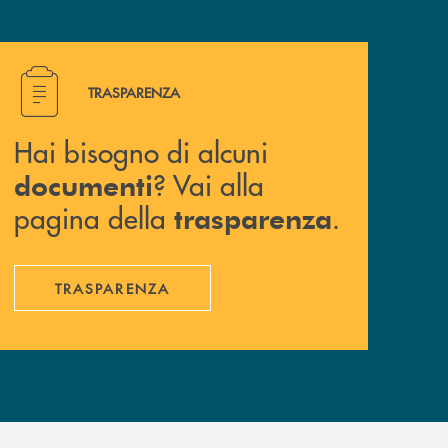
Hai bisogno di alcuni documenti ? Vai alla pagina della 
TRASPARENZA
Hai bisogno di alcuni
? Vai alla
documenti
pagina della
.
trasparenza
TRASPARENZA