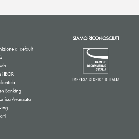
SIAMO RICONOSCIUTI
izione di default
tà
web
Apre una nuova finestra
si IBOR
clientela
Apre una nuova finestra
en Banking
tronica Avanzata
wing
Apre una nuova finestra
lti