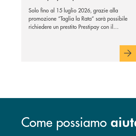
personale che si fa in due
Solo fino al 15 luglio 2026, grazie alla
per te!
promozione “Taglia la Rata” sarà possibile
richiedere un prestito Prestipay con il
vantaggio di una rata più leggera da metà
piano di rimborso.
Come possiamo
aiut