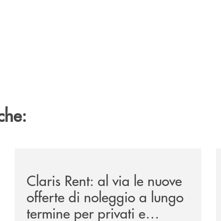
che:
ipay-il-prestito-personale-che-si-fa-in-due-per-te/
/news/claris-rent-al-via-le-nuove-offerte-di-noleggio-
/
Claris Rent: al via le nuove
offerte di noleggio a lungo
termine per privati e