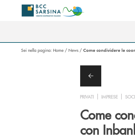
Salta al contenuto principale
Sei nella pagina:
Home
/
News
/
Come condividere le coor
PRIVATI
IMPRESE
SOC
Come cond
con Inbank