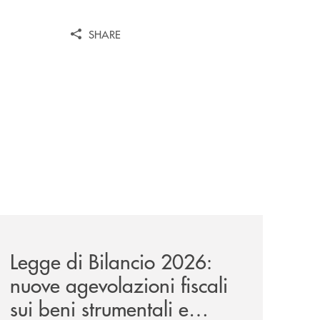
SHARE
a-lungo-termine-per-privati-e-aziende/
news/legge-di-bilancio-2026-nuove-agevolazioni-fiscali-sui
Legge di Bilancio 2026:
nuove agevolazioni fiscali
sui beni strumentali e