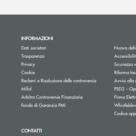
INFORMAZIONI
Dati societari
Nuova defin
Trasparenza
Accessibili
Privacy
Sicurezza 
Cookie
Riforma tas
Reclami e Risoluzione delle controversie
Avvisi alla 
Mifid
PSD2 – Op
Apre una nuova finestra
Arbitro Controversie Finanziarie
Firma Elet
Apre una nuova finestra
Fondo di Garanzia PMI
Whistleblo
Codice appa
CONTATTI