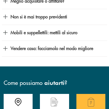
Meglio acquistare o affittare?
Non si è mai troppo previdenti
Mobili e suppellettili: mettili al sicuro
Vendere casa: facciamolo nel modo migliore
Come possiamo
?
aiutarti
Accedi all'elenco completo delle filiali di Bcc Sarsina.
Hai bisogno di assistenza immediata ? Contatt
Hai bisogno di alcuni