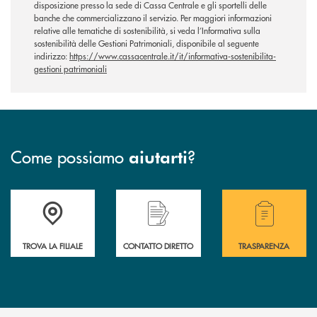
disposizione presso la sede di Cassa Centrale e gli sportelli delle
banche che commercializzano il servizio. Per maggiori informazioni
relative alle tematiche di sostenibilità, si veda l’Informativa sulla
sostenibilità delle Gestioni Patrimoniali, disponibile al seguente
indirizzo:
https://www.cassacentrale.it/it/informativa-sostenibilita-
gestioni patrimoniali
Come possiamo
?
aiutarti
Accedi all'elenco completo delle filiali di Bcc Sarsina.
Hai bisogno di assistenza immediata ? Contatt
Hai bisogno di alcuni
TROVA LA FILIALE
CONTATTO DIRETTO
TRASPARENZA