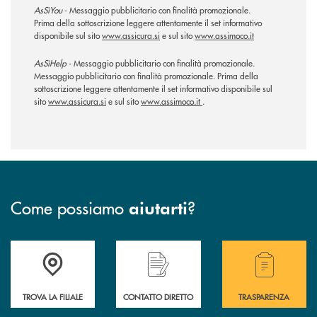
AsSìYou
- Messaggio pubblicitario con finalità promozionale.
Prima della sottoscrizione leggere attentamente il set informativo
disponibile sul sito
www.assicura.si
e sul sito
www.assimoco.it
AsSìHelp
- Messaggio pubblicitario con finalità promozionale.
Messaggio pubblicitario con finalità promozionale. Prima della
sottoscrizione leggere attentamente il set informativo disponibile sul
sito
www.assicura.si
e sul sito
www.assimoco.it
.
Come possiamo
?
aiutarti
Accedi all'elenco completo delle filiali di Bcc Sarsina.
Hai bisogno di assistenza immediata ? Contatt
Hai bisogno di alcuni
TROVA LA FILIALE
CONTATTO DIRETTO
TRASPARENZA