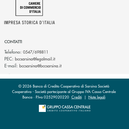
CONTATTI
Telefono:
0547/698811
(si apre l’app di posta elettronica)
PEC:
bccsarsina@legalmail.it
(si apre l’app di posta elettronica)
E-mail:
bccsarsina@bccsarsina.it
© 2026 Banca di Credito Cooperativo di Sarsina Società
Cooperativa - Società partecipante al Gruppo IVA Cassa Centrale
Banca · P.Iva 02529020220
Crediti
|
Note legali