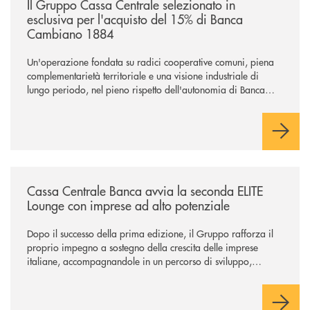
Il Gruppo Cassa Centrale selezionato in
esclusiva per l'acquisto del 15% di Banca
Cambiano 1884
Un'operazione fondata su radici cooperative comuni, piena
complementarietà territoriale e una visione industriale di
lungo periodo, nel pieno rispetto dell'autonomia di Banca
Cambiano. Nei prossimi giorni verrà avviato il periodo di
negoziazione esclusiva per la finalizzazione dell’operazione.
/news/cassa-centrale-banca-avvia-la-seconda-elite-lounge-con-imprese-
Cassa Centrale Banca avvia la seconda ELITE
Lounge con imprese ad alto potenziale
Dopo il successo della prima edizione, il Gruppo rafforza il
proprio impegno a sostegno della crescita delle imprese
italiane, accompagnandole in un percorso di sviluppo,
innovazione e accesso ai mercati dei capitali.