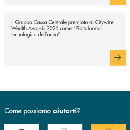
/news/il-gruppo-cassa-centrale-premiato-ai-citywire-wealth-awards-20
Il Gruppo Cassa Centrale premiato ai Citywire
Wealth Awards 2026 come “Piattaforma
tecnologica dell’anno”
Come possiamo
?
aiutarti
Accedi all'elenco completo delle filiali di Bcc Sarsina.
Hai bisogno di assistenza immediata ? Contatt
Hai bisogno di alcuni