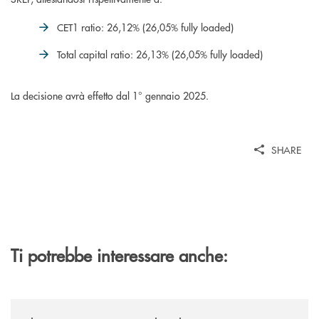
CET1 ratio: 26,12% (26,05% fully loaded)
Total capital ratio: 26,13% (26,05% fully loaded)
La decisione avrà effetto dal 1° gennaio 2025.
SHARE
Ti potrebbe interessare anche:
/news/il-gruppo-cassa-centrale-selezionato-in-esclusiva-per-lacquisto