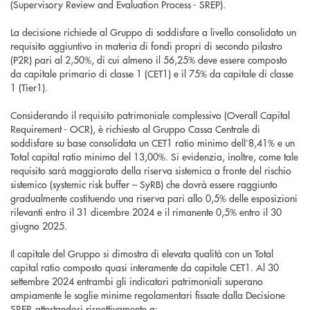
(Supervisory Review and Evaluation Process - SREP).
La decisione richiede al Gruppo di soddisfare a livello consolidato un
requisito aggiuntivo in materia di fondi propri di secondo pilastro
(P2R) pari al 2,50%, di cui almeno il 56,25% deve essere composto
da capitale primario di classe 1 (CET1) e il 75% da capitale di classe
1 (Tier1).
Considerando il requisito patrimoniale complessivo (Overall Capital
Requirement - OCR), è richiesto al Gruppo Cassa Centrale di
soddisfare su base consolidata un CET1 ratio minimo dell’8,41% e un
Total capital ratio minimo del 13,00%. Si evidenzia, inoltre, come tale
requisito sarà maggiorato della riserva sistemica a fronte del rischio
sistemico (systemic risk buffer – SyRB) che dovrà essere raggiunto
gradualmente costituendo una riserva pari allo 0,5% delle esposizioni
rilevanti entro il 31 dicembre 2024 e il rimanente 0,5% entro il 30
giugno 2025.
Il capitale del Gruppo si dimostra di elevata qualità con un Total
capital ratio composto quasi interamente da capitale CET1. Al 30
settembre 2024 entrambi gli indicatori patrimoniali superano
ampiamente le soglie minime regolamentari fissate dalla Decisione
SREP, attestandosi rispettivamente a: