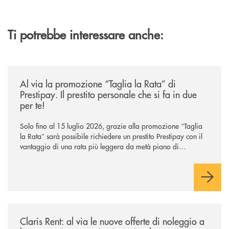
Ti potrebbe interessare anche:
/news/al-via-la-promozione-taglia-la-rata-di-prestipay-il-prestito-perso
Al via la promozione “Taglia la Rata” di
Prestipay. Il prestito personale che si fa in due
per te!
Solo fino al 15 luglio 2026, grazie alla promozione “Taglia
la Rata” sarà possibile richiedere un prestito Prestipay con il
vantaggio di una rata più leggera da metà piano di
rimborso.
/news/claris-rent-al-via-le-nuove-offerte-di-noleggio-a-lungo-termine-p
Claris Rent: al via le nuove offerte di noleggio a