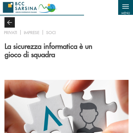
Salta al contenuto principale
MENU
PRIVATI
IMPRESE
SOCI
La sicurezza informatica è un
gioco di squadra