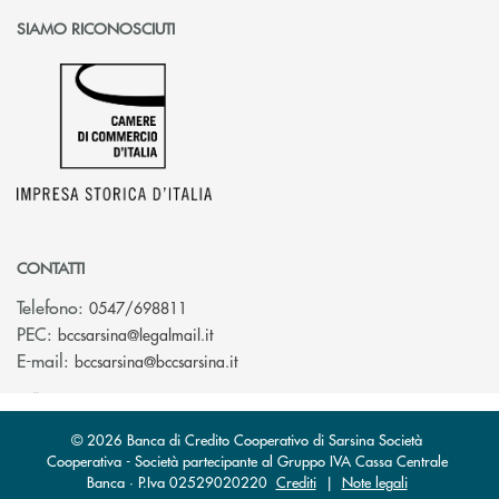
SIAMO RICONOSCIUTI
CONTATTI
Telefono:
0547/698811
(si apre l’app di posta elettronica)
PEC:
bccsarsina@legalmail.it
(si apre l’app di posta elettronica)
E-mail:
bccsarsina@bccsarsina.it
© 2026 Banca di Credito Cooperativo di Sarsina Società
Cooperativa - Società partecipante al Gruppo IVA Cassa Centrale
Banca · P.Iva 02529020220
Crediti
|
Note legali