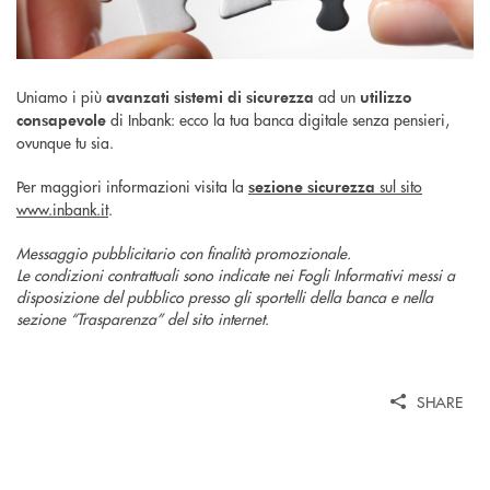
Uniamo i più
ad un
avanzati sistemi di sicurezza
utilizzo
di Inbank: ecco la tua banca digitale senza pensieri,
consapevole
ovunque tu sia.
Per maggiori informazioni visita la
sul sito
sezione sicurezza
www.inbank.it
.
Messaggio pubblicitario con finalità promozionale.
Le condizioni contrattuali sono indicate nei Fogli Informativi messi a
disposizione del pubblico presso gli sportelli della banca e nella
sezione “Trasparenza” del sito internet.
SHARE