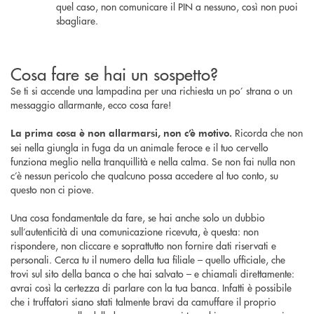
quel caso, non comunicare il PIN a nessuno, così non puoi
sbagliare.
Cosa fare se hai un sospetto?
Se ti si accende una lampadina per una richiesta un po’ strana o un
messaggio allarmante, ecco cosa fare!
Ricorda che non
La prima cosa è non allarmarsi, non c’è motivo.
sei nella giungla in fuga da un animale feroce e il tuo cervello
funziona meglio nella tranquillità e nella calma. Se non fai nulla non
c’è nessun pericolo che qualcuno possa accedere al tuo conto, su
questo non ci piove.
Una cosa fondamentale da fare, se hai anche solo un dubbio
sull’autenticità di una comunicazione ricevuta, è questa: non
rispondere, non cliccare e soprattutto non fornire dati riservati e
personali. Cerca tu il numero della tua filiale – quello ufficiale, che
trovi sul sito della banca o che hai salvato – e chiamali direttamente:
avrai così la certezza di parlare con la tua banca. Infatti è possibile
che i truffatori siano stati talmente bravi da camuffare il proprio