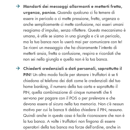
Mandarti dei messaggi allarmanti e metterti fretta,
Quando qualcuno ci fa temere di
urgenza, panico.
essere in pericolo o ci mette pressione, fretta, urgenza o
anche semplicemente ci mette confusione, noi esseri umani
reagiamo d’impulso, senza riflettere. Questo meccanismo è
umano, è utile se siamo in una giungla e c’è un pericolo,
ma la tua banca non lo userà mai per comunicare con te!
Se ricevi un messaggio che ha chiaramente l’intento di
metterti ansia, fretta o confusione, respira e ricordati che
non sei nella giungla e quella non è la tua banca.
Chiederti credenziali o dati personali, soprattutto il
Un altro modo facile per stanare i truffatori è se ti
PIN!
chiedono al telefono dei dati come le credenziali del tuo
home banking, il numero della tua carta e soprattutto il
PIN, quella combinazione di cinque numeretti che ti
servono per pagare con il POS o per prelevare e che
devono essere al sicuro nella tua memoria. Non c’è nessun
motivo per cui la banca ti debba chiedere il PIN, nessuno.
Quindi anche in questo caso è facile riconoscere che non è
la tua banca. A volte i truffatori non fingono di essere
operatori della tua banca ma forze dell’ordine, anche in