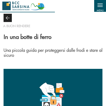
Salta al contenuto principale
MENU
A BUON RENDERE
In una botte di ferro
Una piccola guida per proteggersi dalle frodi e stare al
sicuro