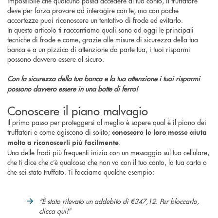
impossibile che qualcuno possa accedere al tuo conto, il truffatore
deve per forza provare ad interagire con te, ma con poche
accortezze puoi riconoscere un tentativo di frode ed evitarlo.
In questo articolo ti raccontiamo quali sono ad oggi le principali
tecniche di frode e come, grazie alle misure di sicurezza della tua
banca e a un pizzico di attenzione da parte tua, i tuoi risparmi
possono davvero essere al sicuro.
Con la sicurezza della tua banca e la tua attenzione i tuoi risparmi
possono davvero essere in una botte di ferro!
Conoscere il piano malvagio
Il primo passo per proteggersi al meglio è sapere qual è il piano dei
truffatori e come agiscono di solito;
conoscere le loro mosse aiuta
.
molto a riconoscerli più facilmente
Una delle frodi più frequenti inizia con un messaggio sul tuo cellulare,
che ti dice che c’è qualcosa che non va con il tuo conto, la tua carta o
che sei stato truffato. Ti facciamo qualche esempio:
“È stato rilevato un addebito di €347,12. Per bloccarlo,
clicca qui!”