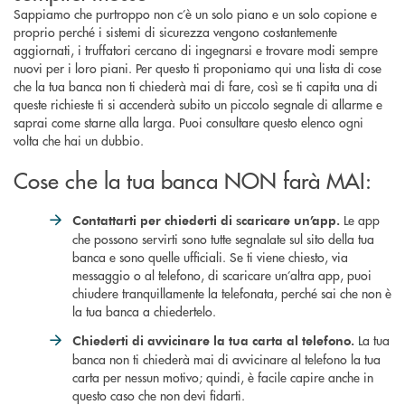
Sappiamo che purtroppo non c’è un solo piano e un solo copione e
proprio perché i sistemi di sicurezza vengono costantemente
aggiornati, i truffatori cercano di ingegnarsi e trovare modi sempre
nuovi per i loro piani. Per questo ti proponiamo qui una lista di cose
che la tua banca non ti chiederà mai di fare, così se ti capita una di
queste richieste ti si accenderà subito un piccolo segnale di allarme e
saprai come starne alla larga. Puoi consultare questo elenco ogni
volta che hai un dubbio.
Cose che la tua banca NON farà MAI:
Le app
Contattarti per chiederti di scaricare un’app.
che possono servirti sono tutte segnalate sul sito della tua
banca e sono quelle ufficiali. Se ti viene chiesto, via
messaggio o al telefono, di scaricare un’altra app, puoi
chiudere tranquillamente la telefonata, perché sai che non è
la tua banca a chiedertelo.
La tua
Chiederti di avvicinare la tua carta al telefono.
banca non ti chiederà mai di avvicinare al telefono la tua
carta per nessun motivo; quindi, è facile capire anche in
questo caso che non devi fidarti.