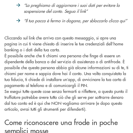
“La preghiamo di aggiornare i suoi dati per evitare la
sospensione del conto. Segua il link”
“Il tuo pacco è fermo in dogana, per sbloccarlo clicca qui”
Cliccando sul link che arriva con questo messaggio, si apre una
pagina in cui ti viene chiesto di inserire le tue credenziali dell’home
banking o i dati della tua carta.
È possibile anche che ti chiami una persona che finge di essere un
dipendente della banca o del servizio di assistenza o di antifrode. È
possibile che questa persona abbia già alcune informazioni su di te, ti
chiami per nome e sappia dove hai il conto. Una volta conquistata la
tua fiducia, ti chiede di installare un’app, di avvicinare la tua carta di
pagamento al telefono e di comunicargli il PIN.
Se esegui tutte queste cose senza fermarti a riflettere, a questo punto il
truffatore potrebbe avere tutto ciò che gli serve per sottrarre denaro
dal tuo conto ed è qui che NON vogliamo arrivare (e dopo questo
articolo, avrai tutti gli strumenti per difenderti).
Come riconoscere una frode in poche
semplici mosse