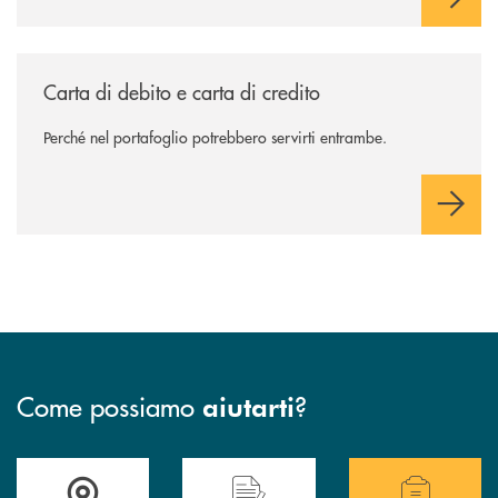
/news/carta-di-debito-e-carta-di-credito/
Carta di debito e carta di credito
Perché nel portafoglio potrebbero servirti entrambe.
Come possiamo
?
aiutarti
Accedi all'elenco completo delle filiali di Bcc Sarsina.
Hai bisogno di assistenza immediata ? Contatt
Hai bisogno di alcuni