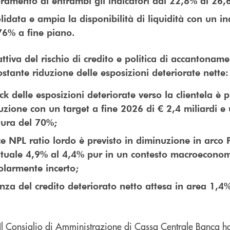
oramento di entrambi gli indicatori dal 22,8% al 26
idata e ampia la disponibilità di liquidità con un in
76% a fine piano.
ttiva del rischio di credito e politica di accantonam
ostante riduzione delle esposizioni deteriorate nette
ck delle esposizioni deteriorate verso la clientela è p
zione con un target a fine 2026 di € 2,4 miliardi e 
tura del 70%;
ce NPL ratio lordo è previsto in diminuzione in arco 
attuale 4,9% al 4,4% pur in un contesto macroecono
olarmente incerto;
nza del credito deteriorato netto attesa in area 1,4
Il Consiglio di Amministrazione di Cassa Centrale Banca h