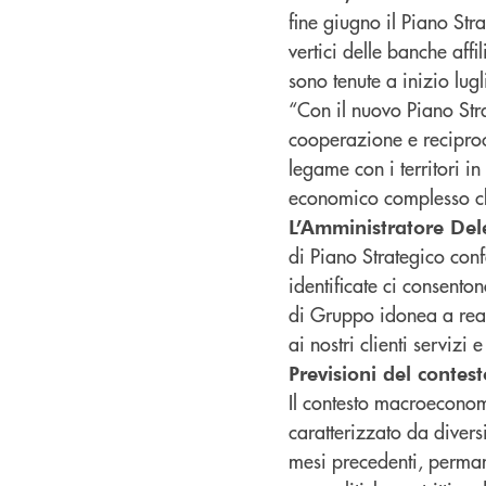
fine giugno il Piano St
vertici delle banche affi
sono tenute a inizio lugl
“Con il nuovo Piano Stra
cooperazione e recipro
legame con i territori i
economico complesso che
L’Amministratore De
di Piano Strategico conf
identificate ci consento
di Gruppo idonea a reali
ai nostri clienti servizi
Previsioni del conte
Il contesto macroeconomi
caratterizzato da divers
mesi precedenti, permane