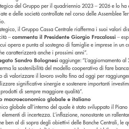
rategico del Gruppo per il quadriennio 2023 – 2026 e lo ha 
liate e delle società controllate nel corso delle Assemblee Terr
io.
tegico, il Gruppo Cassa Centrale riafferma i suoi valori dist
cità –
– espr
commenta il Presidente Giorgio Fracalossi
n cui opera e punta al sostegno di famiglie e imprese in un c
 caratterizzerà anche i prossimi anni”.
aggiunge: “L’aggiornamento al 
legato Sandro Bolognesi
erma la sostenibilità del modello cooperativo di fare banca.
no di valorizzare il lavoro svolto fino ad oggi per raggiung
zzare significative sinergie e sostenere importanti investim
 e prodotti di sempre maggiore qualità”.
sto macroeconomico globale e italiano
co globale all’interno del quale è stato sviluppato il Pian
i elementi di incertezza. L’inflazione, nonostante un rallenta
 ben al di sopra degli obiettivi delle Banche Centrali, le 