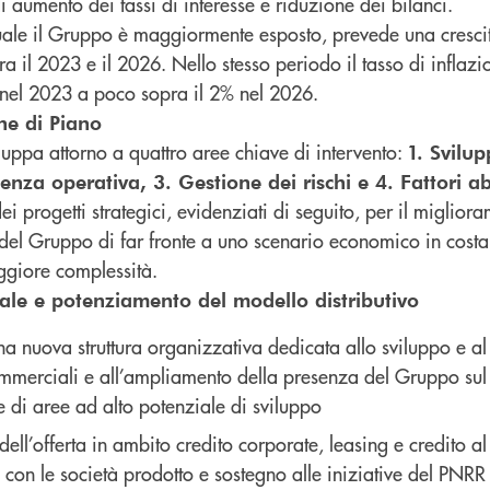
 di aumento dei tassi di interesse e riduzione dei bilanci.
 quale il Gruppo è maggiormente esposto, prevede una crescit
a il 2023 e il 2026. Nello stesso periodo il tasso di inflazi
nel 2023 a poco sopra il 2% nel 2026.
he di Piano
viluppa attorno a quattro aree chiave di intervento:
1. Svilu
enza operativa, 3. Gestione dei rischi e 4. Fattori abi
i progetti strategici, evidenziati di seguito, per il migliora
 del Gruppo di far fronte a uno scenario economico in costa
giore complessità.
ale e potenziamento del modello distributivo
a nuova struttura organizzativa dedicata allo sviluppo e a
commerciali e all’ampliamento della presenza del Gruppo sul 
e di aree ad alto potenziale di sviluppo
ell’offerta in ambito credito corporate, leasing e credito 
e con le società prodotto e sostegno alle iniziative del PNRR