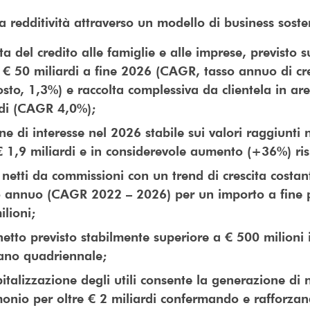
 redditività attraverso un modello di business soste
ta del credito alle famiglie e alle imprese, previsto
 € 50 miliardi a fine 2026 (CAGR, tasso annuo di cre
sto, 1,3%) e raccolta complessiva da clientela in ar
rdi (CAGR 4,0%);
e di interesse nel 2026 stabile sui valori raggiunti 
€ 1,9 miliardi e in considerevole aumento (+36%) ri
 netti da commissioni con un trend di crescita costa
 annuo (CAGR 2022 – 2026) per un importo a fine p
lioni;
netto previsto stabilmente superiore a € 500 milioni i
iano quadriennale;
italizzazione degli utili consente la generazione di
monio per oltre € 2 miliardi confermando e rafforza