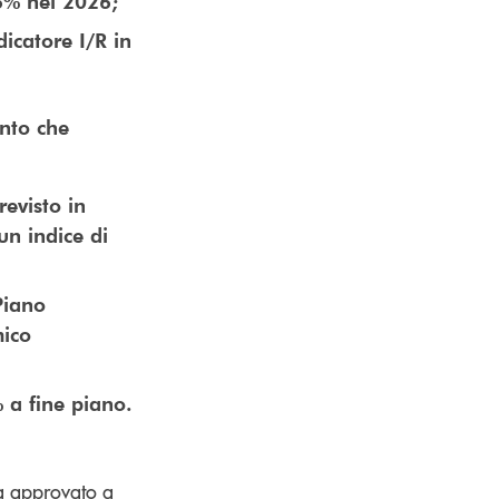
,6% nel 2026;
dicatore I/R in
ento che
:
revisto in
un indice di
Piano
mico
% a fine piano.
a approvato a