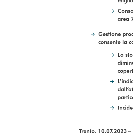
migli
Consol
area 
Gestione proa
consente la c
Lo sto
diminu
coper
L’indi
dall’
partic
Incide
– 
Trento, 10.07.2023