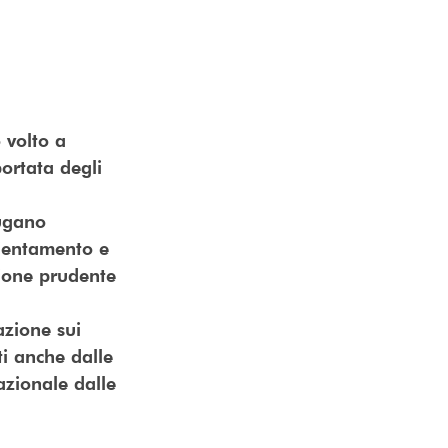
 volto a
ortata degli
iugano
cientamento e
tione prudente
azione sui
ti anche dalle
nazionale dalle