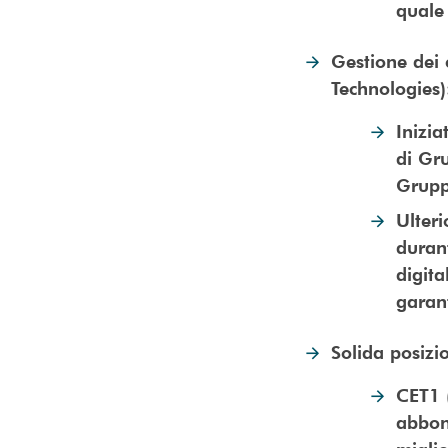
quale 
Gestione dei 
Technologies
Inizia
di Gru
Grup
Ulteri
durant
digita
garant
Solida posizi
CET1 
abbon