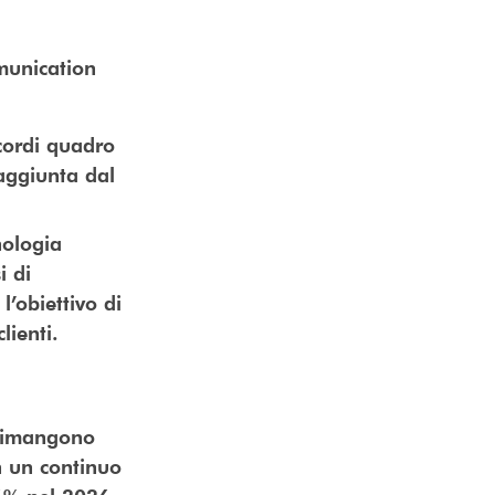
munication
ccordi quadro
raggiunta dal
nologia
i di
l’obiettivo di
lienti.
 rimangono
n un continuo