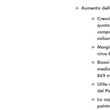
Aumento della
Cresci
quota
compo
milia
Margin
circa 
Ricavi
medio
869 mi
Utile 
del P
La cap
patri