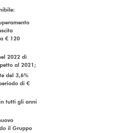
nibile:
 superamento
scita
ea € 120
nel 2022 di
spetto al 2021;
nte del 3,6%
eriodo di €
n tutti gli anni
 nuovo
ndo il Gruppo