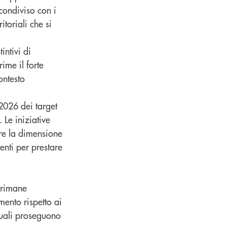
condiviso con i
itoriali che si
intivi di
ime il forte
ontesto
2026 dei target
 Le iniziative
ere la dimensione
enti per prestare
o rimane
mento rispetto ai
quali proseguono