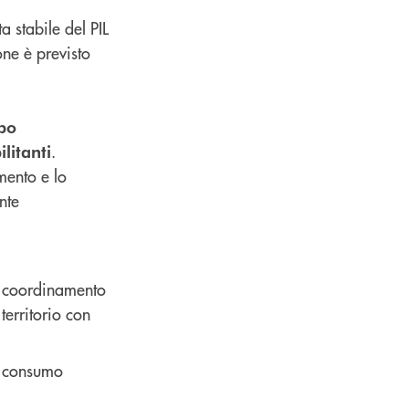
a stabile del PIL
one è previsto
ppo
.
litanti
mento e lo
nte
l coordinamento
territorio con
al consumo