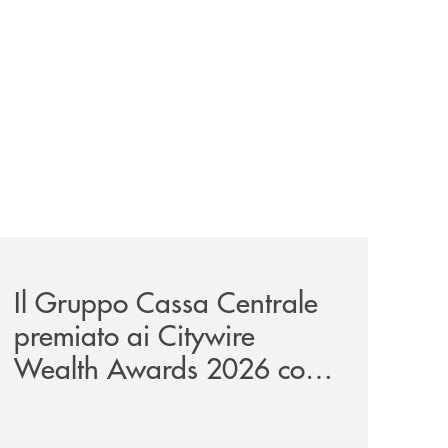
unge-con-imprese-ad-alto-potenziale/
news/il-gruppo-cassa-centrale-premiato-ai-citywire-wealt
Il Gruppo Cassa Centrale
premiato ai Citywire
Wealth Awards 2026 come
“Piattaforma tecnologica
dell’anno”