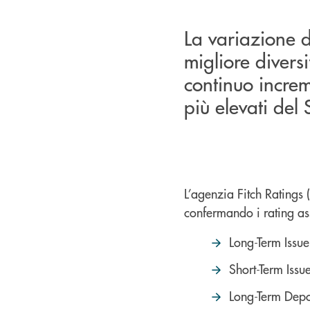
La variazione d
migliore diversi
continuo increm
più elevati del 
L’agenzia Fitch Ratings (
confermando i rating as
Long-Term Issue
Short-Term Issu
Long-Term Depo