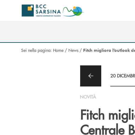
Salta al contenuto principale
Sei nella pagina:
Home
/
News
/
Fitch migliora l’outlook d
20 DICEMBR
NOVITÀ
Fitch migl
Centrale B