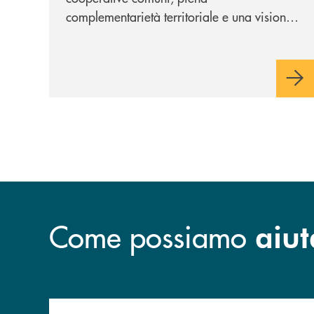
complementarietà territoriale e una visione
industriale di lungo periodo, nel pieno
rispetto dell'autonomia di Banca
Cambiano. Nei prossimi giorni verrà
avviato il periodo di negoziazione
esclusiva per la finalizzazione
dell’operazione.
Come possiamo
aiut