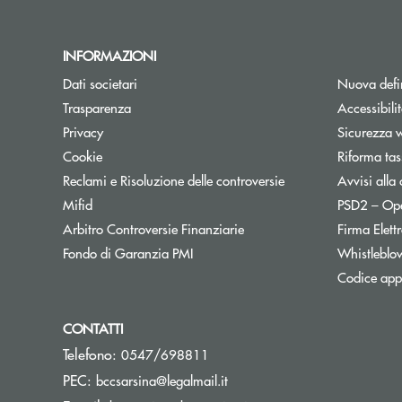
INFORMAZIONI
Dati societari
Nuova defin
Trasparenza
Accessibili
Privacy
Sicurezza 
Cookie
Riforma tas
Reclami e Risoluzione delle controversie
Avvisi alla 
Mifid
PSD2 – Op
Apre una nuova finestra
Arbitro Controversie Finanziarie
Firma Elet
Apre una nuova finestra
Fondo di Garanzia PMI
Whistleblo
Codice appa
CONTATTI
Telefono:
0547/698811
(si apre l’app di posta elettr
PEC:
bccsarsina@legalmail.it