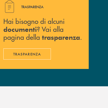
Hai bisogno di alcuni documenti ? Vai alla pagina della 
TRASPARENZA
Hai bisogno di alcuni
? Vai alla
documenti
pagina della
.
trasparenza
TRASPARENZA