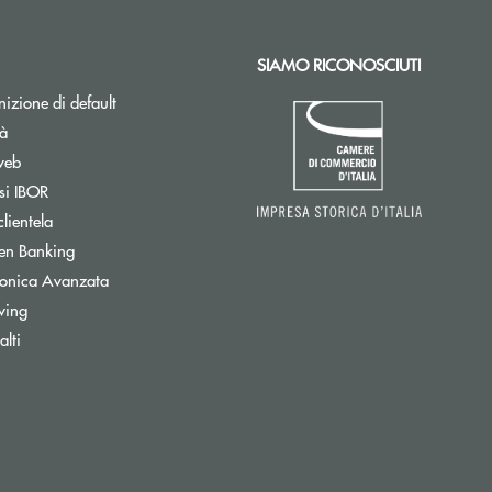
SIAMO RICONOSCIUTI
izione di default
tà
web
Apre una nuova finestra
si IBOR
clientela
Apre una nuova finestra
en Banking
tronica Avanzata
wing
Apre una nuova finestra
lti
onica)