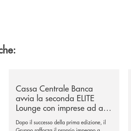
che:
sclusiva-per-lacquisto-del-15-di-banca-cambiano-1884/
/news/cassa-centrale-banca-avvia-la-seconda-elite-lo
/
Cassa Centrale Banca
avvia la seconda ELITE
Lounge con imprese ad alto
potenziale
Dopo il successo della prima edizione, il
Gruppo rafforza il proprio impegno a