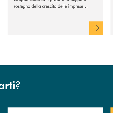
sostegno della crescita delle imprese
italiane, accompagnandole in un percorso
di sviluppo, innovazione e accesso ai
mercati dei capitali.
?
arti