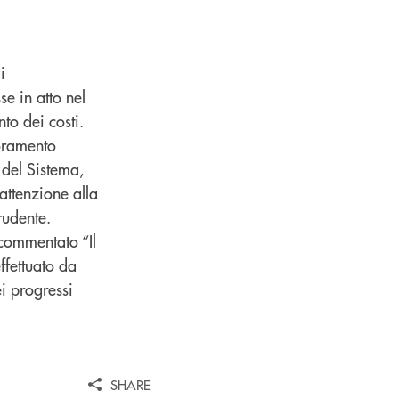
i
se in atto nel
to dei costi.
ioramento
i del Sistema,
attenzione alla
prudente.
 commentato “Il
ffettuato da
i progressi
SHARE