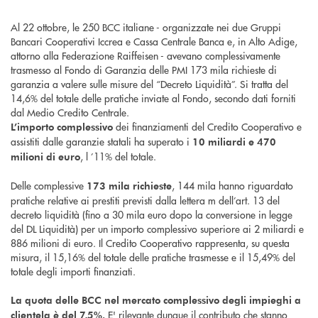
Al 22 ottobre, le 250 BCC italiane - organizzate nei due Gruppi
Bancari Cooperativi Iccrea e Cassa Centrale Banca e, in Alto Adige,
attorno alla Federazione Raiffeisen - avevano complessivamente
trasmesso al Fondo di Garanzia delle PMI 173 mila richieste di
garanzia a valere sulle misure del “Decreto Liquidità”. Si tratta del
14,6% del totale delle pratiche inviate al Fondo, secondo dati forniti
dal Medio Credito Centrale.
dei finanziamenti del Credito Cooperativo e
L’importo complessivo
assistiti dalle garanzie statali ha superato i
10 miliardi e 470
, l ’11% del totale.
milioni di euro
Delle complessive
, 144 mila hanno riguardato
173 mila richieste
pratiche relative ai prestiti previsti dalla lettera m dell’art. 13 del
decreto liquidità (fino a 30 mila euro dopo la conversione in legge
del DL Liquidità) per un importo complessivo superiore ai 2 miliardi e
886 milioni di euro. Il Credito Cooperativo rappresenta, su questa
misura, il 15,16% del totale delle pratiche trasmesse e il 15,49% del
totale degli importi finanziati.
La quota delle BCC nel mercato complessivo degli impieghi a
E' rilevante dunque il contributo che stanno
clientela è del 7,5%.