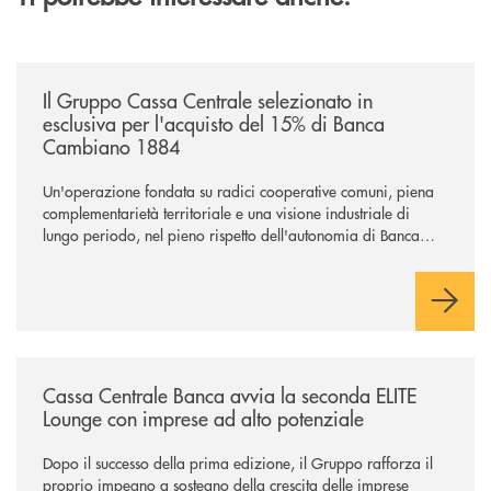
/news/il-gruppo-cassa-centrale-selezionato-in-esclusiva-per-lacquisto
Il Gruppo Cassa Centrale selezionato in
esclusiva per l'acquisto del 15% di Banca
Cambiano 1884
Un'operazione fondata su radici cooperative comuni, piena
complementarietà territoriale e una visione industriale di
lungo periodo, nel pieno rispetto dell'autonomia di Banca
Cambiano. Nei prossimi giorni verrà avviato il periodo di
negoziazione esclusiva per la finalizzazione dell’operazione.
/news/cassa-centrale-banca-avvia-la-seconda-elite-lounge-con-imprese-
Cassa Centrale Banca avvia la seconda ELITE
Lounge con imprese ad alto potenziale
Dopo il successo della prima edizione, il Gruppo rafforza il
proprio impegno a sostegno della crescita delle imprese