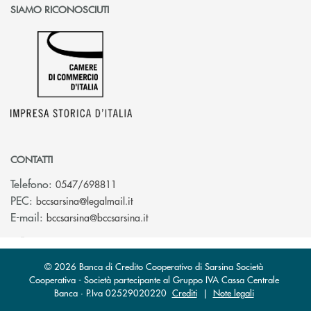
SIAMO RICONOSCIUTI
CONTATTI
Telefono:
0547/698811
(si apre l’app di posta elettronica)
PEC:
bccsarsina@legalmail.it
(si apre l’app di posta elettronica)
E-mail:
bccsarsina@bccsarsina.it
© 2026 Banca di Credito Cooperativo di Sarsina Società
Cooperativa - Società partecipante al Gruppo IVA Cassa Centrale
Banca · P.Iva 02529020220
Crediti
|
Note legali