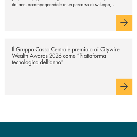
italiane, accompagnandole in un percorso di sviluppo,
innovazione e accesso ai mercati dei capitali.
/news/il-gruppo-cassa-centrale-premiato-ai-citywire-wealth-awards-20
Il Gruppo Cassa Centrale premiato ai Citywire
Wealth Awards 2026 come “Piattaforma
tecnologica dell’anno”