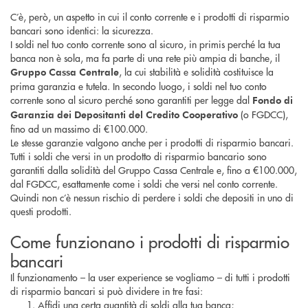
C’è, però, un aspetto in cui il conto corrente e i prodotti di risparmio
bancari sono identici: la sicurezza.
I soldi nel tuo conto corrente sono al sicuro, in primis perché la tua
banca non è sola, ma fa parte di una rete più ampia di banche, il
, la cui stabilità e solidità costituisce la
Gruppo Cassa Centrale
prima garanzia e tutela. In secondo luogo, i soldi nel tuo conto
corrente sono al sicuro perché sono garantiti per legge dal
Fondo di
(o FGDCC),
Garanzia dei Depositanti del Credito Cooperativo
fino ad un massimo di €100.000.
Le stesse garanzie valgono anche per i prodotti di risparmio bancari.
Tutti i soldi che versi in un prodotto di risparmio bancario sono
garantiti dalla solidità del Gruppo Cassa Centrale e, fino a €100.000,
dal FGDCC, esattamente come i soldi che versi nel conto corrente.
Quindi non c’è nessun rischio di perdere i soldi che depositi in uno di
questi prodotti.
Come funzionano i prodotti di risparmio
bancari
Il funzionamento – la user experience se vogliamo – di tutti i prodotti
di risparmio bancari si può dividere in tre fasi:
Affidi una certa quantità di soldi alla tua banca;