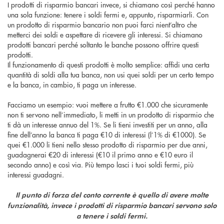
I prodotti di risparmio bancari invece, si chiamano così perché hanno
una sola funzione: tenere i soldi fermi e, appunto, risparmiarli. Con
un prodotto di risparmio bancario non puoi farci nient’altro che
metterci dei soldi e aspettare di ricevere gli interessi. Si chiamano
prodotti bancari perché soltanto le banche possono offrire questi
prodotti.
Il funzionamento di questi prodotti è molto semplice: affidi una certa
quantità di soldi alla tua banca, non usi quei soldi per un certo tempo
e la banca, in cambio, ti paga un interesse.
Facciamo un esempio: vuoi mettere a frutto €1.000 che sicuramente
non ti servono nell’immediato, li metti in un prodotto di risparmio che
ti dà un interesse annuo del 1%. Se li tieni investiti per un anno, alla
fine dell’anno la banca ti paga €10 di interessi (l’1% di €1000). Se
quei €1.000 li tieni nello stesso prodotto di risparmio per due anni,
guadagnerai €20 di interessi (€10 il primo anno e €10 euro il
secondo anno) e così via. Più tempo lasci i tuoi soldi fermi, più
interessi guadagni.
Il punto di forza del conto corrente è quello di avere molte
funzionalità, invece i prodotti di risparmio bancari servono solo
a tenere i soldi fermi.