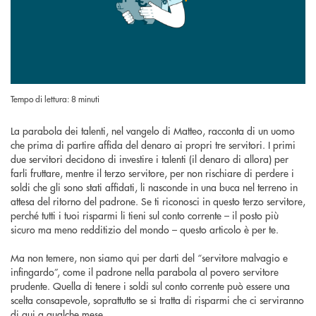
Tempo di lettura: 8 minuti
La parabola dei talenti, nel vangelo di Matteo, racconta di un uomo
che prima di partire affida del denaro ai propri tre servitori. I primi
due servitori decidono di investire i talenti (il denaro di allora) per
farli fruttare, mentre il terzo servitore, per non rischiare di perdere i
soldi che gli sono stati affidati, li nasconde in una buca nel terreno in
attesa del ritorno del padrone. Se ti riconosci in questo terzo servitore,
perché tutti i tuoi risparmi li tieni sul conto corrente – il posto più
sicuro ma meno redditizio del mondo – questo articolo è per te.
Ma non temere, non siamo qui per darti del “servitore malvagio e
infingardo”, come il padrone nella parabola al povero servitore
prudente. Quella di tenere i soldi sul conto corrente può essere una
scelta consapevole, soprattutto se si tratta di risparmi che ci serviranno
di qui a qualche mese.