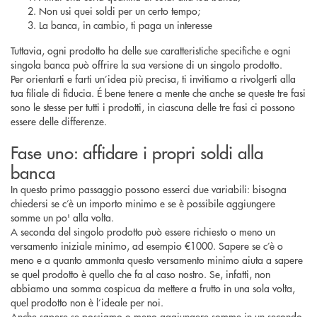
Non usi quei soldi per un certo tempo;
La banca, in cambio, ti paga un interesse
Tuttavia, ogni prodotto ha delle sue caratteristiche specifiche e ogni
singola banca può offrire la sua versione di un singolo prodotto.
Per orientarti e farti un’idea più precisa, ti invitiamo a rivolgerti alla
tua filiale di fiducia. É bene tenere a mente che anche se queste tre fasi
sono le stesse per tutti i prodotti, in ciascuna delle tre fasi ci possono
essere delle differenze.
Fase uno: affidare i propri soldi alla
banca
In questo primo passaggio possono esserci due variabili: bisogna
chiedersi se c’è un importo minimo e se è possibile aggiungere
somme un po' alla volta.
A seconda del singolo prodotto può essere richiesto o meno un
versamento iniziale minimo, ad esempio €1000. Sapere se c’è o
meno e a quanto ammonta questo versamento minimo aiuta a sapere
se quel prodotto è quello che fa al caso nostro. Se, infatti, non
abbiamo una somma cospicua da mettere a frutto in una sola volta,
quel prodotto non è l’ideale per noi.
Anche sapere se possiamo o meno aggiungere somme in un secondo