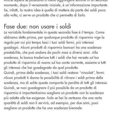
momento, dopo il versamento iniziale, è un’informazione importante.
Se, infatti, la nostra idea è quella di mettere da parte dei soldi poco
alla volta, ci serve un prodotto che ci permetta di farlo.
Fase due: non usare i soldi
La variabile fondamentale in questa seconda fase è il tempo. Come
abbiamo detto prima, per qualunque prodotto di risparmio vige la
regola per cui più tempo lasci i tuoi soldi fermi, più interessi
guadagni. Alcuni prodotti di risparmio bancari ha una scadenza
prestabilita, che può andare da pochi mesi a diversi anni. Alla
scadenza, la banca trasferisce tutti i soldi che hai versato sul tuo
prodotto di risparmio di nuovo sul tuo conto corrente, assieme a tutti
gli interessi che hai guadagnato da quel prodotto.
Quindi, prima della scadenza, i tuoi soldi restano “vincolati”, fermi.
Alcuni prodotti ti danno la possibilità di ritirare i soldi prima della
scadenza, ma di solito questo comporta la perdita di tutti gli interessi.
Quindi, se vuoi guadagnare il più possibile da un prodotto di
risparmio è importantissimo scegliere un prodotto con la scadenza
più adatta alle tue esigenze. Solo se hai la certezza che una certa
quantità di soldi non ti servirà, ad esempio, per due anni, puoi
scegliere un prodotto che ha una scadenza biennale.