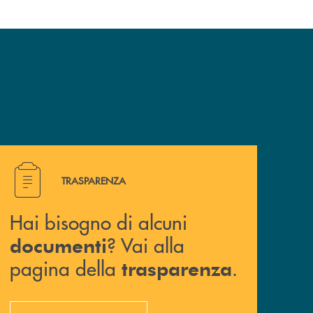
Hai bisogno di alcuni documenti ? Vai alla pagina della 
TRASPARENZA
Hai bisogno di alcuni
? Vai alla
documenti
pagina della
.
trasparenza