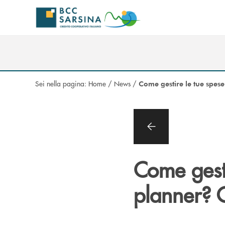
Salta al contenuto principale
Sei nella pagina:
Home
/
News
/
Come gestire le tue spes
Come gesti
planner? G