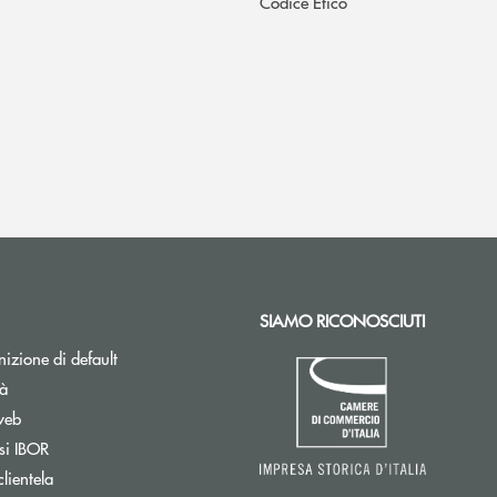
Codice Etico
SIAMO RICONOSCIUTI
izione di default
tà
web
Apre una nuova finestra
si IBOR
clientela