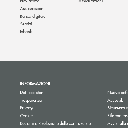
Previdenza
Assicurazioni
Assicurazioni
Banca digitale
Servizi
Inbank
INFORMAZIONI
Dati societari
Nuova defin
Trasparenza
Accessibili
Privacy
Sicurezza 
Cookie
Riforma tas
Reclami e Risoluzione delle controversie
Avvisi alla 