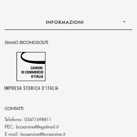
INFORMAZIONI
SIAMO RICONOSCIUTI
CONTATTI
Telefono:
0547/698811
(si apre l’app di posta elettronica)
PEC:
bccsarsina@legalmail.it
(si apre l’app di posta elettronica)
E-mail:
bccsarsina@bccsarsina.it