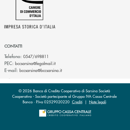
CONTATTI
Telefono:
0547/698811
(si apre l’app di posta elettronica)
PEC:
bccsarsina@legalmail.it
(si apre l’app di posta elettronica)
E-mail:
bccsarsina@bccsarsina.it
© 2026 Banca di Credito Cooperativo di Sarsina Società
Cooperativa - Società partecipante al Gruppo IVA Cassa Centrale
Banca · P.Iva 02529020220
Crediti
|
Note legali