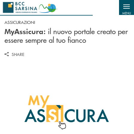
Salta al contenuto principale
MENU
ASSICURAZIONI
il nuovo portale creato per
MyAssicura:
essere sempre al tuo fianco
SHARE